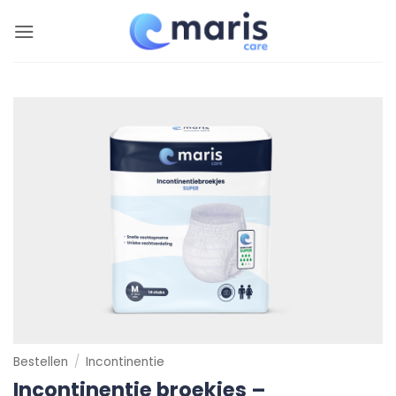
Ga
naar
inhoud
Bestellen
/
Incontinentie
Incontinentie broekjes –