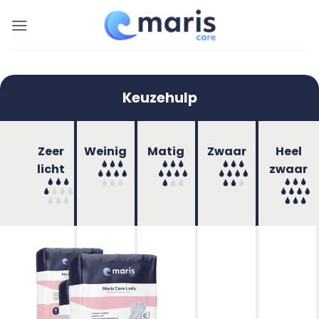
Ga
naar
inhoud
Keuzehulp
Zeer
Weinig
Matig
Zwaar
Heel
licht
zwaar