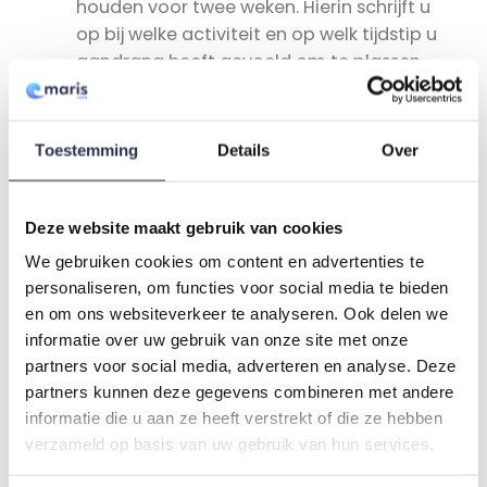
houden voor twee weken. Hierin schrijft u
op
bij welke activiteit en op welk tijdstip u
aandrang heeft gevoeld om te plassen,
wanneer u ongewild urine heeft verloren
en op welke tijden u op het toilet heeft
geplast.
Toestemming
Details
Over
Deze website maakt gebruik van cookies
We gebruiken cookies om content en advertenties te
personaliseren, om functies voor social media te bieden
en om ons websiteverkeer te analyseren. Ook delen we
Dit bericht is gepost in . Bookmark de
link
.
informatie over uw gebruik van onze site met onze
partners voor social media, adverteren en analyse. Deze
Wat kan je er zelf aan
Hoort incontinentie bij
partners kunnen deze gegevens combineren met andere
doen?
ouder worden?
informatie die u aan ze heeft verstrekt of die ze hebben
verzameld op basis van uw gebruik van hun services.