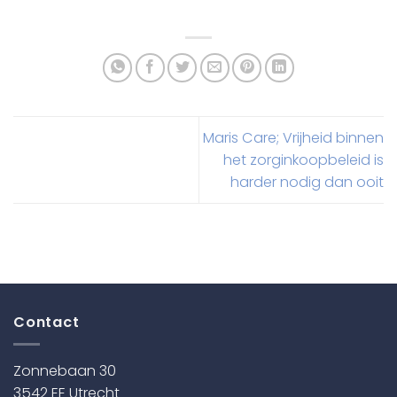
Maris Care; Vrijheid binnen
het zorginkoopbeleid is
harder nodig dan ooit
Contact
Zonnebaan 30
3542 EE Utrecht