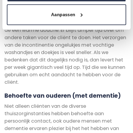
te vragen hoe het gaat of om iets anders voor de
cliënt te doen. Een gemiddelde wasbeurt duurt qua
Aanpassen
tijd ontzettend kort, omdat er al geen tijd is.
Daarnaast kan de cliënt ook niet echt genieten van
de een warme douche. Er blijft amper tijd over om
andere taken voor de cliënt te doen. Het verzorgen
van de incontinentie ongelukjes met vochtige
washandjes en doekjes is veel sneller. Als we
bedenken dat dit dagelijks nodig is, dan levert het
per week gigantisch veel tijd op. Tijd die we kunnen
gebruiken om echt aandacht te hebben voor de
cliënt.
Behoefte van ouderen (met dementie)
Niet alleen cliënten van de diverse
thuiszorginstanties hebben behoefte aan
persoonlijk contact, ook oudere mensen met
dementie ervaren plezier bij het het hebben van