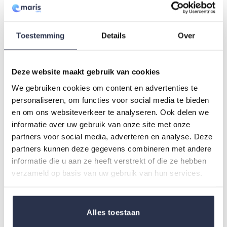
producten niet te gebruiken. Zeep heeft een
uitdrogende werking, waardoor het gebied, waar
meerdere keren per dag een wasbeurt nodig is,
Toestemming
Details
Over
gevoeliger wordt. Naast de incontinentiebroekjes,
die al veel ongelukjes opvangen, zijn er verzorgende
doekjes die snel en eenvoudig in gebruik zijn, net
Deze website maakt gebruik van cookies
zoals de vochtige washandjes. Deze producten zijn
We gebruiken cookies om content en advertenties te
er zonder en met parfum. Incontinentieklachten die
personaliseren, om functies voor social media te bieden
veel voorkomen zijn irritatie aan de huid, onprettige
en om ons websiteverkeer te analyseren. Ook delen we
geurtjes en doorlekken. Door het gebruik van onze
informatie over uw gebruik van onze site met onze
verzorgende producten tegen incontinentie zal
partners voor social media, adverteren en analyse. Deze
iedereen zich fijner, maar ook zelfverzekerder
partners kunnen deze gegevens combineren met andere
voelen.
informatie die u aan ze heeft verstrekt of die ze hebben
verzameld op basis van uw gebruik van hun services.
Wassen zonder water in de (thuis)zorg
Met deze efficiencyslag krijgt de (thuis-)
Alles toestaan
zorgmedewerker ruimte om een praatje te maken,