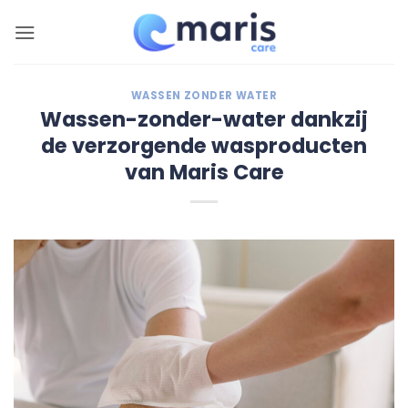
Ga
naar
inhoud
WASSEN ZONDER WATER
Wassen-zonder-water dankzij
de verzorgende wasproducten
van Maris Care