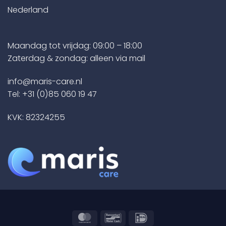
gekozen
Nederland
worden
op
de
Maandag tot vrijdag: 09:00 – 18:00
productpagina
Zaterdag & zondag: alleen via mail
info@maris-care.nl
Tel:
+31 (0)85 060 19 47
KVK: 82324255
MasterCard
Bancontact
IDeal