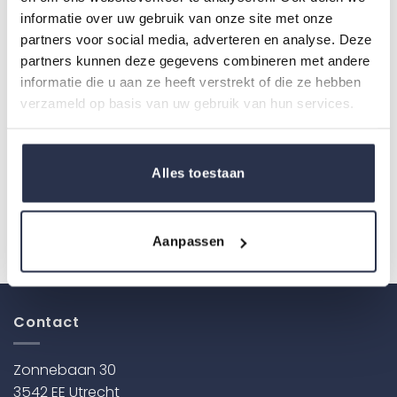
informatie over uw gebruik van onze site met onze
partners voor social media, adverteren en analyse. Deze
partners kunnen deze gegevens combineren met andere
informatie die u aan ze heeft verstrekt of die ze hebben
verzameld op basis van uw gebruik van hun services.
Alles toestaan
BIODEGRADABLE Nitrile
Maris Care Doorlatende
Handschoenen – per
Inlegger
100 stuks
Aanpassen
Dit
product
heeft
meerdere
Contact
variaties.
Deze
Zonnebaan 30
optie
kan
3542 EE Utrecht