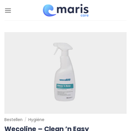
Ga
naar
inhoud
Bestellen
/
Hygiëne
Wecoline – Clean ’n Easy