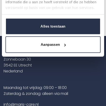
informatie die u aan ze heeft verstrekt of die ze hebben
verzameld op basis van uw gebruik van hun services.
Geplaatst in
Cases
,
Nieuws
Alles toestaan
Aanpassen
Contact
Zonnebaan 30
3542 EE Utrecht
Nederland
Maandag tot vrijdag: 09:00 – 18:00
Zaterdag & zondag: alleen via mail
info@maris-care.nl