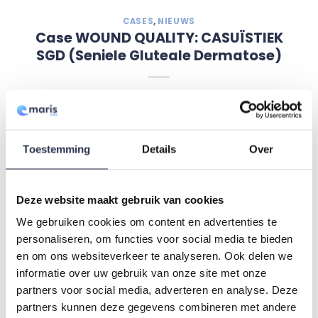
CASES
,
NIEUWS
Case WOUND QUALITY: CASUÏSTIEK
SGD (Seniele Gluteale Dermatose)
GEPLAATST OP
27 FEBRUARI 2023
DOOR
VBOSCHSWIFTWEB
Behandeling: Er is gekozen om voor deze casus
Toestemming
Details
Over
gebruik te maken van de barrière crème van Maris
Care omdat deze crème enerzijds een kwalitatief
hoogwaardig product is, en anderzijds bekend staat
Deze website maakt gebruik van cookies
als kostenefficiënt. De barrière crème van Maris Care
We gebruiken cookies om content en advertenties te
bevat meerdere ingrediënten die helpen de
personaliseren, om functies voor social media te bieden
beschadigde huid te herstellen en bevat o.a. D-
en om ons websiteverkeer te analyseren. Ook delen we
panthenol, bijenwas, aloë […]
informatie over uw gebruik van onze site met onze
partners voor social media, adverteren en analyse. Deze
Lees verder
→
partners kunnen deze gegevens combineren met andere