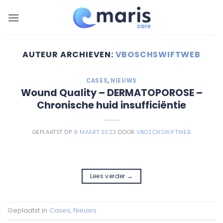
Ga
naar
inhoud
AUTEUR ARCHIEVEN:
VBOSCHSWIFTWEB
CASES
,
NIEUWS
Wound Quality – DERMATOPOROSE –
Chronische huid insufficiëntie
GEPLAATST OP
9 MAART 2023
DOOR
VBOSCHSWIFTWEB
Lees verder
→
Geplaatst in
Cases
,
Nieuws