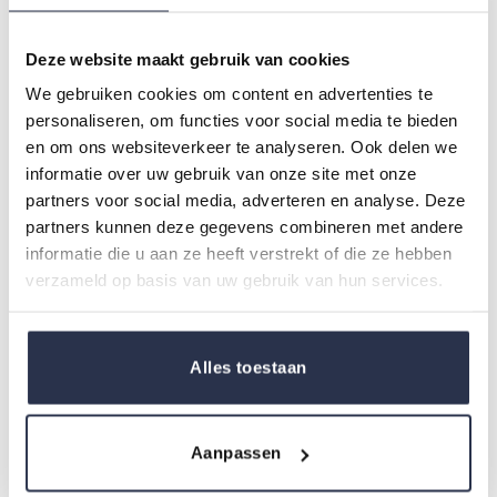
De Maris Care Doorlatende Inlegger is een inlegger
met een non-waterproof buitenlaag, waardoor deze
Deze website maakt gebruik van cookies
geschikt is om in een ander incontinentie artikel toe te
We gebruiken cookies om content en advertenties te
voegen. We raden het alleen aan, als de
personaliseren, om functies voor social media te bieden
allergrootste absorptie echt niet meer voldoende is,
en om ons websiteverkeer te analyseren. Ook delen we
of als je zorgvrager op regelmatige tijden ontlasting
informatie over uw gebruik van onze site met onze
verliest.
partners voor social media, adverteren en analyse. Deze
partners kunnen deze gegevens combineren met andere
De afmeting van dit product is even groot als de slip
informatie die u aan ze heeft verstrekt of die ze hebben
om te voorkomen dat het gaat schuiven.
verzameld op basis van uw gebruik van hun services.
Het absorptievermogen is 900 ml, de afmeting is 60 x
20 cm en niet voorgevormd.
Alles toestaan
Verpakt per 20 stuks.
Aanpassen
Hygiëne