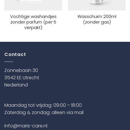
Vochtige washandjes
Wasschuim 200ml
zonder parfum (per 5
(zonder gas)
verpakt)
Contact
Zonnebaan 30
3542 EE Utrecht
Nederland
Maandag tot vrijdag: 09:00 – 18:00
a
Zaterdag & zondag: alleen via mail
info@maris-care.nl