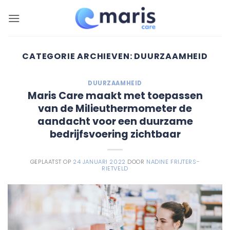
Ga
naar
inhoud
CATEGORIE ARCHIEVEN:
DUURZAAMHEID
DUURZAAMHEID
Maris Care maakt met toepassen
van de Milieuthermometer de
aandacht voor een duurzame
bedrijfsvoering zichtbaar
GEPLAATST OP
24 JANUARI 2022
DOOR
NADINE FRIJTERS-
RIETVELD