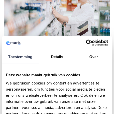
Toestemming
Details
Over
Milieuthermometer De Vereniging Milieu Platform
zorgsector is er speciaal voor de zorg. Een ‘groene’
tool die voor elke zorginstelling en ziekenhuis
Deze website maakt gebruik van cookies
beschikbaar is. Deze Milieuthermometer helpt om de
juiste, duurzame keuzes te maken wat betreft
We gebruiken cookies om content en advertenties te
milieumaatregelen. Vaak ontbreekt de structuur om
personaliseren, om functies voor social media te bieden
en om ons websiteverkeer te analyseren. Ook delen we
te bepalen welke duurzame keuzes gemaakt moeten
informatie over uw gebruik van onze site met onze
worden. Nadat gestart wordt met een nulmeting, […]
partners voor social media, adverteren en analyse. Deze
partners kunnen deze gegevens combineren met andere
Lees verder
→